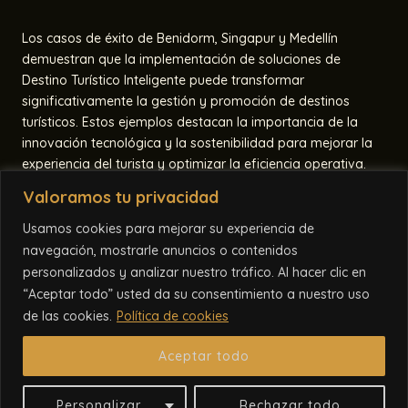
Los casos de éxito de Benidorm, Singapur y Medellín
demuestran que la implementación de soluciones de
Destino Turístico Inteligente puede transformar
significativamente la gestión y promoción de destinos
turísticos. Estos ejemplos destacan la importancia de la
innovación tecnológica y la sostenibilidad para mejorar la
experiencia del turista y optimizar la eficiencia operativa.
Valoramos tu privacidad
Para más información sobre cómo implementar estas
tecnologías en tu destino turístico, visita
bi-taktica.com/dti/
.
Usamos cookies para mejorar su experiencia de
navegación, mostrarle anuncios o contenidos
personalizados y analizar nuestro tráfico. Al hacer clic en
“Aceptar todo” usted da su consentimiento a nuestro uso
ANTERIOR
SIGUIENTE
de las cookies.
Política de cookies
Aceptar todo
© 2026 Todos los derechos reservados. Desarrollado por
BI-Taktica
Personalizar
Rechazar todo