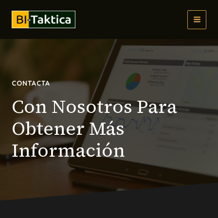
Ir
al
MAI
contenido
MEN
CONTACTA
Con Nosotros Para
Obtener Más
Información