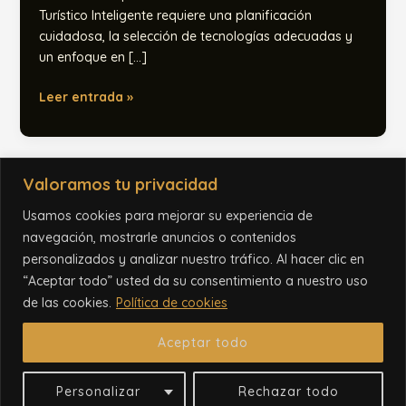
Turístico Inteligente requiere una planificación
cuidadosa, la selección de tecnologías adecuadas y
un enfoque en […]
Cómo
Leer entrada »
Implementar
Soluciones
de
Destino
Valoramos tu privacidad
Turístico
Usamos cookies para mejorar su experiencia de
Inteligente
navegación, mostrarle anuncios o contenidos
personalizados y analizar nuestro tráfico. Al hacer clic en
“Aceptar todo” usted da su consentimiento a nuestro uso
de las cookies.
Política de cookies
Aceptar todo
© 2026 Todos los derechos reservados. Desarrollado por
BI-Taktica
Personalizar
Rechazar todo